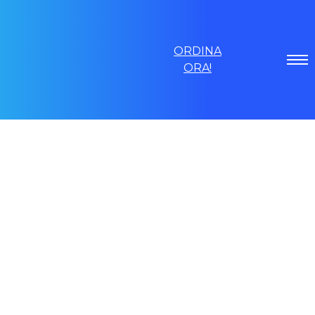
ORDINA
ORA!